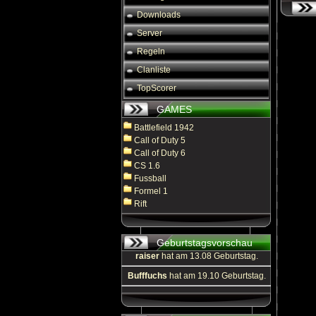
Downloads
Server
Regeln
Clanliste
TopScorer
GAMES
Battlefield 1942
Call of Duty 5
Call of Duty 6
CS 1.6
Fussball
Formel 1
Rift
Geburtstagsvorschau
raiser
hat am 13.08 Geburtstag.
Bufffuchs
hat am 19.10 Geburtstag.