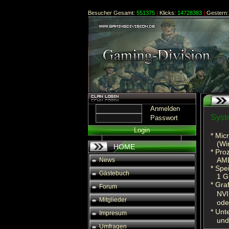
Besucher Gesamt:
551375
|
Klicks:
14728383
|
Gestern:
Anmelden
Syst
Passwort
Login
* Mic
(Wind
HOME
* Pro
AMD A
News
* Spe
Gästebuch
1 GB
* Gra
Forum
NVID
Mitglieder
oder
* Unt
Impresum
und 
Umfragen