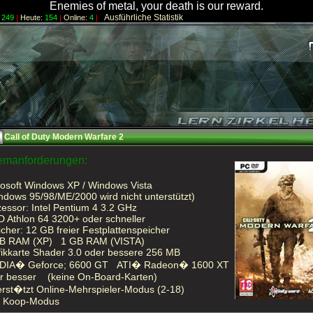
Enemies of metal, your death is our reward.
Ausführliche Statistik
249
|
Heute:
154
|
Online:
4
|
Call of Duty Modern Warfare 2
emanforderungen:
rosoft Windows XP / Windows Vista
ows 95/98/ME/2000 wird nicht unterstützt)
zessor: Intel Pentium 4 3.2 GHz
thlon 64 3200+ oder schneller
icher: 12 GB freier Festplattenspeicher
 RAM (XP) 1 GB RAM (VISTA)
fikkarte Shader 3.0 oder bessere 256 MB
IA� Geforce; 6600 GT ATI� Radeon� 1600 XT
 besser (keine On-Board-Karten)
erst�tzt Online-Mehrspieler-Modus (2-18)
Koop-Modus