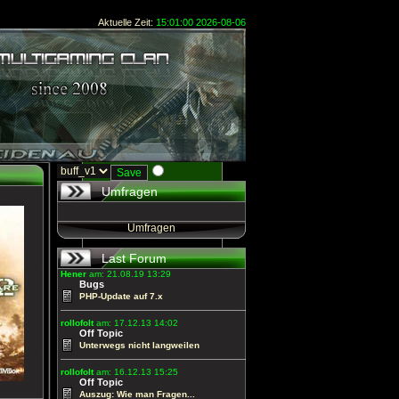
Aktuelle Zeit:
15:01:00 2026-08-06
Umfragen
Umfragen
Last Forum
Hener
am: 21.08.19 13:29
Bugs
PHP-Update auf 7.x
rollofolt
am: 17.12.13 14:02
Off Topic
Unterwegs nicht langweilen
rollofolt
am: 16.12.13 15:25
Off Topic
Auszug: Wie man Fragen...