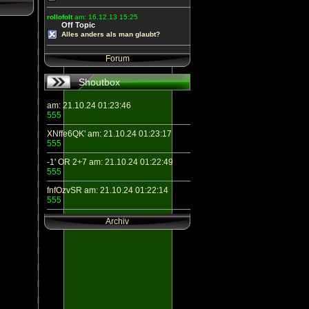
rollofolt
am: 16.12.13 15:25
Off Topic
Alles anders als man glaubt?
Forum
Shoutbox
am: 21.10.24 01:23:46
555
XNffe6QK' am: 21.10.24 01:23:17
555
-1' OR 2+7 am: 21.10.24 01:22:49
555
fnfOzvSR am: 21.10.24 01:22:14
555
Archiv