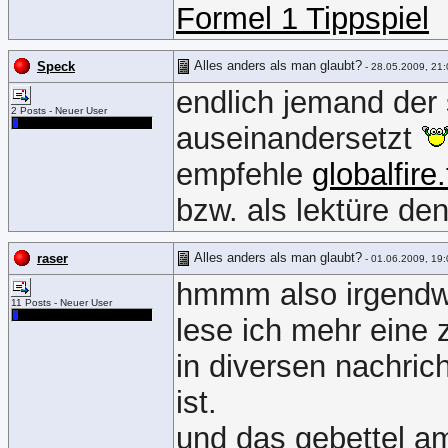
Formel 1 Tippspiel
Alles anders als man glaubt?
Speck
- 28.05.2009, 21:
endlich jemand der
2 Posts - Neuer User
auseinandersetzt
empfehle
globalfire.
bzw. als lektüre de
Alles anders als man glaubt?
raser
- 01.06.2009, 19:
hmmm also irgendwie
11 Posts - Neuer User
lese ich mehr ein
in diversen nachric
ist.
und das gebettel am 