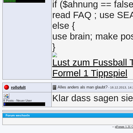
if ($ahnung == false
read FAQ ; use S
else {
use brain; make pos
}
Lust zum Fussball 
Formel 1 Tippspiel
Alles anders als man glaubt?
rollofolt
- 16.12.2013, 14:
Klar dass sagen sie
8 Posts - Neuer User
Forum wechseln
--
pForum 1.31 