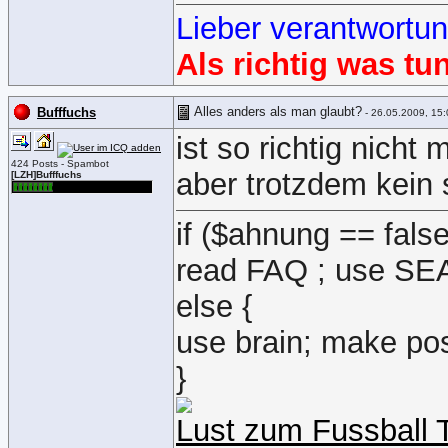
Lieber verantwortu
Als richtig was tu
Alles anders als man glaubt?
Bufffuchs
- 26.05.2009, 15:
ist so richtig nicht m
424 Posts - Spambot
aber trotzdem kein 
[LZH]Bufffuchs
if ($ahnung == false
read FAQ ; use S
else {
use brain; make pos
}
Lust zum Fussball 