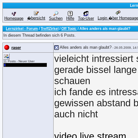
Lern
�bersicht
Login �ber Homepag
Homepage
Suchen
Hilfe
Top-User
Lernzirkel - Forum
/
TreffZirkel
/
Off Topic
/ Alles anders als man glaubt?
In diesem Thread befinden sich 6 Posts.
Alles anders als man glaubt?
raser
- 26.05.2009, 14:
vieleicht intressier
11 Posts - Neuer User
gerade bissel lange 
schauen
ich fande es intress
gewissen abstand be
auch nicht
video live stream