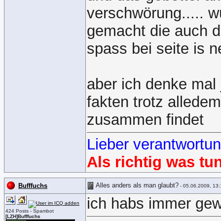
verschwörung..... w
gemacht die auch d
spass bei seite is 
aber ich denke mal 
fakten trotz allede
zusammen findet
Lieber verantwortu
Als richtig was tu
Alles anders als man glaubt?
Bufffuchs
- 05.06.2009, 13:
ich habs immer ge
424 Posts - Spambot
[LZH]Bufffuchs