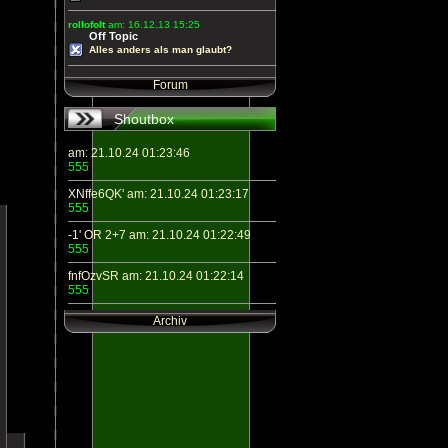
rollofolt
am: 16.12.13 15:25
Off Topic
Alles anders als man glaubt?
Forum
Shoutbox
am: 21.10.24 01:23:46
555
XNffe6QK' am: 21.10.24 01:23:17
555
-1' OR 2+7 am: 21.10.24 01:22:49
555
fnfOzvSR am: 21.10.24 01:22:14
555
Archiv