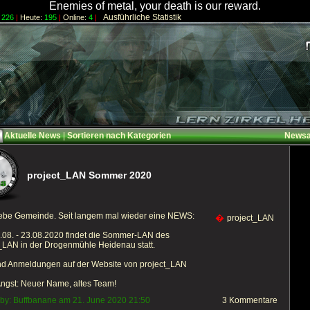
Enemies of metal, your death is our reward.
Ausführliche Statistik
226
|
Heute:
195
|
Online:
4
|
Aktuelle News
|
Sortieren nach Kategorien
Newsa
project_LAN Sommer 2020
iebe Gemeinde. Seit langem mal wieder eine NEWS:
�
project_LAN
08. - 23.08.2020 findet die Sommer-LAN des
_LAN in der Drogenmühle Heidenau statt.
und Anmeldungen auf der Website von project_LAN
ngst: Neuer Name, altes Team!
 by: Buffbanane am 21. June 2020 21:50
3 Kommentare