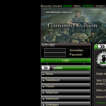
Besucher Gesamt:
551642
|
Klicks:
14790253
|
Gestern:
Anmelden
Passwort
Login
HOME
Hallo l
News
Gästebuch
Vom 21.
project
Forum
Infos 
Mitglieder
Keine A
Impresum
Posted
Umfragen