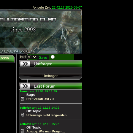
Aktuelle Zeit:
22:42:17 2026-08-07
rchiv
Umfragen
Umfragen
Last Forum
Hener
am: 21.08.19 13:29
Bugs
PHP-Update auf 7.x
rollofolt
am: 17.12.13 14:02
Off Topic
Unterwegs nicht langweilen
rollofolt
am: 16.12.13 15:25
Off Topic
Auszug: Wie man Fragen...