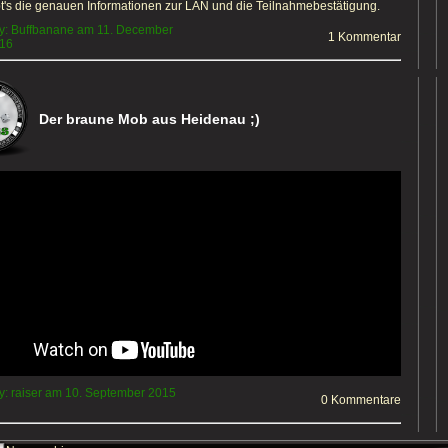
t's die genauen Informationen zur LAN und die Teilnahmebestätigung.
y: Buffbanane am 11. December
1 Kommentar
:16
Der braune Mob aus Heidenau ;)
y: raiser am 10. September 2015
0 Kommentare