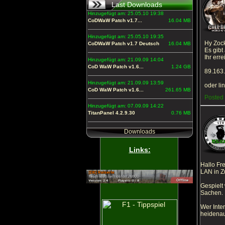
Last Downloads
Hinzugefügt am: 25.05.10 19:38
CoDWaW Patch v1.7...
16.04 MB
Hinzugefügt am: 25.05.10 19:35
Hy Zock
CoDWaW Patch v1.7 Deutsch
16.04 MB
Es gibt
Ihr erre
Hinzugefügt am: 21.09.09 14:04
CoD WaW Patch v1.6...
1.24 GB
89.163
Hinzugefügt am: 21.09.09 13:59
oder li
CoD WaW Patch v1.6...
261.65 MB
Posted 
Hinzugefügt am: 07.09.09 14:22
TitanPanel 4.2.9.30
0.76 MB
Downloads
Links:
Hallo Fr
LAN in Z
Gespielt
Sachen.
Wer Inte
heiden