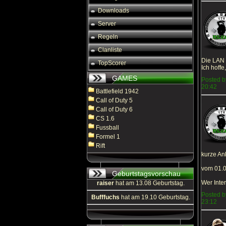
Downloads
Server
Regeln
Clanliste
Die LAN w
TopScorer
Ich hoffe
GAMES
Posted b
20:42
Battlefield 1942
Call of Duty 5
Call of Duty 6
CS 1.6
Fussball
Formel 1
Rift
kurze A
vom 01.0
Geburtstagsvorschau
Wer Inte
raiser
hat am 13.08 Geburtstag.
Posted b
Bufffuchs
hat am 19.10 Geburtstag.
23:12