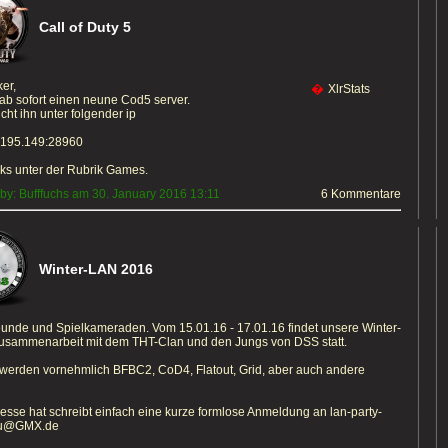
Call of Duty 5
er,
�
XlrStats
 ab sofort einen neune Cod5 server.
icht ihn unter folgender ip
.195.149:28960
nks unter der Rubrik Games.
by: Bufffuchs am 30. January 2016 13:11
6 Kommentare
Winter-LAN 2016
eunde und Spielkameraden. Vom 15.01.16 - 17.01.16 findet unsere Winter-
usammenarbeit mit dem THT-Clan und den Jungs von DSS statt.
 werden vornehmlich BFBC2, CoD4, Flatout, Grid, aber auch andere
resse hat schreibt einfach eine kurze formlose Anmeldung an lan-party-
au@GMX.de