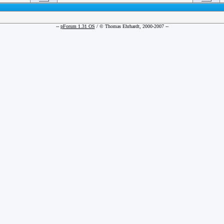
--
pForum 1.31 OS
/ © Thomas Ehrhardt, 2000-2007 --