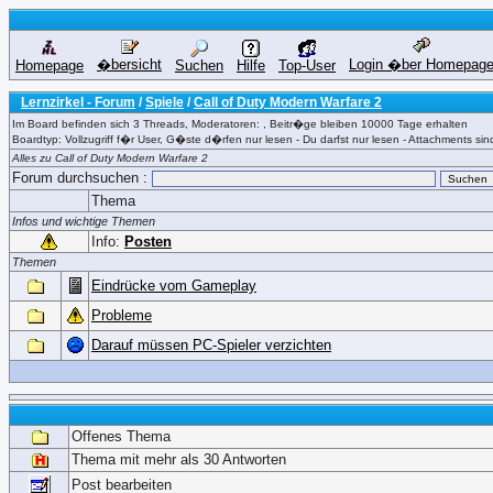
�bersicht
Login �ber Homepag
Homepage
Suchen
Hilfe
Top-User
Lernzirkel - Forum
/
Spiele
/
Call of Duty Modern Warfare 2
Im Board befinden sich 3 Threads, Moderatoren: , Beitr�ge bleiben 10000 Tage erhalten
Boardtyp: Vollzugriff f�r User, G�ste d�rfen nur lesen - Du darfst nur lesen - Attachments sind
Alles zu Call of Duty Modern Warfare 2
Forum durchsuchen :
Thema
Infos und wichtige Themen
Info:
Posten
Themen
Eindrücke vom Gameplay
Probleme
Darauf müssen PC-Spieler verzichten
Offenes Thema
Thema mit mehr als 30 Antworten
Post bearbeiten