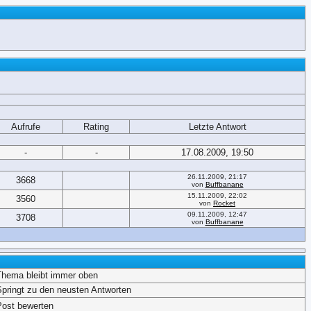
Aufrufe
Rating
Letzte Antwort
-
-
17.08.2009, 19:50
26.11.2009, 21:17
3668
von
Buffbanane
15.11.2009, 22:02
3560
von
Rocket
09.11.2009, 12:47
3708
von
Buffbanane
Thema bleibt immer oben
Springt zu den neusten Antworten
Post bewerten