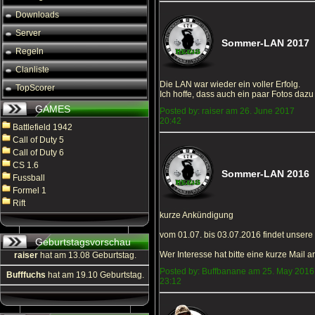
Downloads
Server
Sommer-LAN 2017
Regeln
Clanliste
Die LAN war wieder ein voller Erfolg.
TopScorer
Ich hoffe, dass auch ein paar Fotos dazu 
GAMES
Posted by: raiser am 26. June 2017
20:42
Battlefield 1942
Call of Duty 5
Call of Duty 6
CS 1.6
Sommer-LAN 2016
Fussball
Formel 1
Rift
kurze Ankündigung
vom 01.07. bis 03.07.2016 findet unsere
Geburtstagsvorschau
Wer Interesse hat bitte eine kurze Mail
raiser
hat am 13.08 Geburtstag.
Posted by: Buffbanane am 25. May 2016
Bufffuchs
hat am 19.10 Geburtstag.
23:12