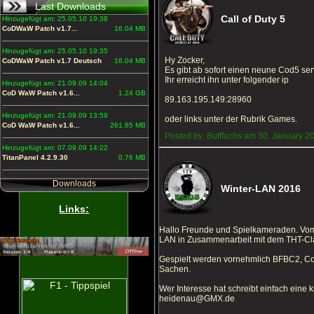
Last Downloads
Call of Duty 5
Hinzugefügt am: 25.05.10 19:38
CoDWaW Patch v1.7...
16.04 MB
Hinzugefügt am: 25.05.10 19:35
Hy Zocker,
CoDWaW Patch v1.7 Deutsch
16.04 MB
Es gibt ab sofort einen neune Cod5 ser
Ihr erreicht ihn unter folgender ip
Hinzugefügt am: 21.09.09 14:04
CoD WaW Patch v1.6...
1.24 GB
89.163.195.149:28960
Hinzugefügt am: 21.09.09 13:59
oder links unter der Rubrik Games.
CoD WaW Patch v1.6...
261.65 MB
Posted by: Bufffuchs am 30. January 2
Hinzugefügt am: 07.09.09 14:22
TitanPanel 4.2.9.30
0.76 MB
Downloads
Winter-LAN 2016
Links:
Hallo Freunde und Spielkameraden. Vom 
LAN in Zusammenarbeit mit dem THT-Cla
Gespielt werden vornehmlich BFBC2, CoD
Sachen.
Wer Interesse hat schreibt einfach eine
heidenau@GMX.de