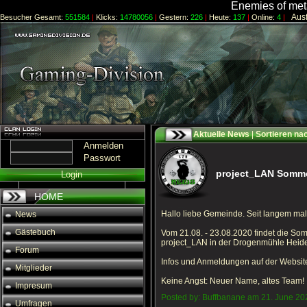
Enemies of meta
Ausfü
Besucher Gesamt:
551584
|
Klicks:
14780056
|
Gestern:
226
|
Heute:
137
|
Online:
4
|
Aktuelle News
|
Sortieren na
Anmelden
Passwort
project_LAN Somm
Login
HOME
Hallo liebe Gemeinde. Seit langem ma
News
Gästebuch
Vom 21.08. - 23.08.2020 findet die S
project_LAN in der Drogenmühle Heide
Forum
Infos und Anmeldungen auf der Websit
Mitglieder
Keine Angst: Neuer Name, altes Team!
Impresum
Posted by: Buffbanane am 21. June 20
Umfragen