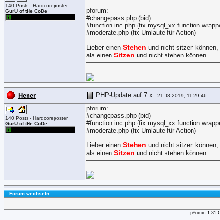
140 Posts - Hardcoreposter
pforum:
GurU of tHe CoDe
#changepass.php (bid)
#function.inc.php (fix mysql_xx function wrapp
#moderate.php (fix Umlaute für Action)
Stehen
Lieber einen
und nicht sitzen können,
Sitzen
als einen
und nicht stehen können.
PHP-Update auf 7.x
Hener
- 21.08.2019, 11:29:46
pforum:
#changepass.php (bid)
140 Posts - Hardcoreposter
#function.inc.php (fix mysql_xx function wrapp
GurU of tHe CoDe
#moderate.php (fix Umlaute für Action)
Stehen
Lieber einen
und nicht sitzen können,
Sitzen
als einen
und nicht stehen können.
Forum wechseln
--
pForum 1.31 