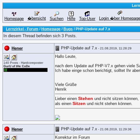
Lern
�bersicht
Login �ber Homepag
Homepage
Suchen
Hilfe
Top-User
Lernzirkel - Forum
/
Homepage
/
Bugs
/ PHP-Update auf 7.x
In diesem Thread befinden sich 3 Posts.
PHP-Update auf 7.x
Hener
- 21.08.2019, 11:28:29
Hallo Leute,
140 Posts - Hardcoreposter
nach dem Update auf PHP-V7.x gehen viele Sa
GurU of tHe CoDe
Ich habe einge schon berichtigt, solltet Ihr abe
Viele Grüße
Henrik
Stehen
Lieber einen
und nicht sitzen können,
Sitzen
als einen
und nicht stehen können.
PHP-Update auf 7.x
Hener
- 21.08.2019, 11:29:36
Korrektur im Forum