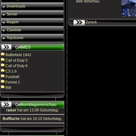
Bild Vorschau:
Downloads
Server
Regeln
Zurück
Clanliste
TopScorer
GAMES
Battlefield 1942
Call of Duty 5
Call of Duty 6
CS 1.6
Fussball
Formel 1
Rift
Geburtstagsvorschau
raiser
hat am 13.08 Geburtstag.
Bufffuchs
hat am 19.10 Geburtstag.