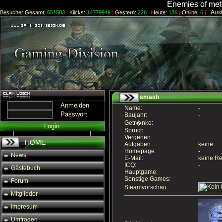
Enemies of meta
Ausfü
Besucher Gesamt:
551583
|
Klicks:
14779949
|
Gestern:
226
|
Heute:
136
|
Online:
6
|
smash
Anmelden
Name:
-
Passwort
Baujahr:
-
Getr�nke:
Login
Spruch:
Vergehen:
HOME
Aufgaben:
keine
Homepage:
-
News
E-Mail:
keine Re
ICQ:
-
Gästebuch
Hauptgame:
Sonstige Games:
Forum
Steamvorschau:
Mitglieder
Impresum
Umfragen