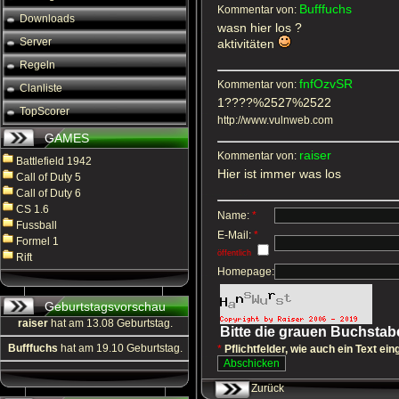
Bufffuchs
Kommentar von:
Downloads
wasn hier los ?
Server
aktivitäten
Regeln
fnfOzvSR
Kommentar von:
Clanliste
1????%2527%2522
TopScorer
http://www.vulnweb.com
GAMES
raiser
Kommentar von:
Battlefield 1942
Hier ist immer was los
Call of Duty 5
Call of Duty 6
CS 1.6
Name:
*
Fussball
E-Mail:
*
Formel 1
öffentlich
Rift
Homepage:
Geburtstagsvorschau
raiser
hat am 13.08 Geburtstag.
Bitte die grauen Buchsta
Bufffuchs
hat am 19.10 Geburtstag.
*
Pflichtfelder, wie auch ein Text ein
Zurück