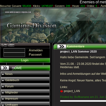
Enemies of meta
Ausfü
Besucher Gesamt:
551434
|
Klicks:
14745107
|
Gestern:
249
|
Heute:
213
|
Online:
6
|
Kommentare
Anmelden
project_LAN Sommer 2020
Passwort
Hallo liebe Gemeinde. Seit langem
Login
Vom 21.08. - 23.08.2020 findet di
Heidenau statt.
HOME
Infos und Anmeldungen auf der Web
News
Gästebuch
Keine Angst: Neuer Name, altes Te
Forum
Links:
�
project_LAN
Mitglieder
Posted by: Buffbanane am 21. Jun 
Impresum
Umfragen