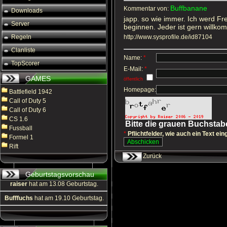
Buffbanane
Kommentar von:
Downloads
japp. so wie immer. Ich werd Fr
Server
beginnen. Jeder ist gern willko
Regeln
http://www.sysprofile.de/id87104
Clanliste
Name:
*
TopScorer
E-Mail:
*
GAMES
öffentlich
Homepage:
Battlefield 1942
Call of Duty 5
Call of Duty 6
CS 1.6
Bitte die grauen Buchsta
Fussball
*
Pflichtfelder, wie auch ein Text ein
Formel 1
Rift
Zurück
Geburtstagsvorschau
raiser
hat am 13.08 Geburtstag.
Bufffuchs
hat am 19.10 Geburtstag.