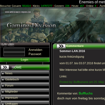
Enemies of meta
Ausfü
Besucher Gesamt:
551614
|
Klicks:
14787277
|
Gestern:
226
|
Heute:
167
|
Online:
4
|
Kommentare
Anmelden
Sommer-LAN 2016
Passwort
kurze Ankündigung
Login
vom 01.07. bis 03.07.2016 findet u
HOME
Wer Interesse hat bitte eine kurze
News
Links:
Gästebuch
Posted by: Buffbanane am 25. May
Forum
Mitglieder
Bufffuchs
Kommentar von:
Impresum
doch nun von freitag bis sonnta
Umfragen