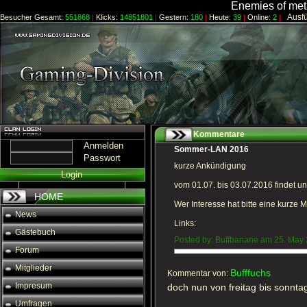
Enemies of meta
Ausfüh
Besucher Gesamt:
551868
|
Klicks:
14851801
|
Gestern:
180
|
Heute:
39
|
Online:
2
|
Kommentare
Anmelden
Sommer-LAN 2016
Passwort
kurze Ankündigung
Login
vom 01.07. bis 03.07.2016 findet u
HOME
Wer Interesse hat bitte eine kurze
News
Links:
Gästebuch
Posted by: Buffbanane am 25. May
Forum
Mitglieder
Bufffuchs
Kommentar von:
Impresum
doch nun von freitag bis sonnta
Umfragen