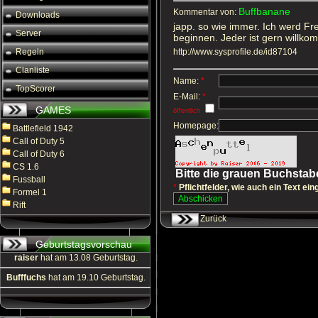
Buffbanane
Kommentar von:
Downloads
japp. so wie immer. Ich werd Fr
Server
beginnen. Jeder ist gern willko
Regeln
http://www.sysprofile.de/id87104
Clanliste
Name:
*
TopScorer
E-Mail:
*
GAMES
öffentlich
Homepage:
Battlefield 1942
Call of Duty 5
Call of Duty 6
CS 1.6
Bitte die grauen Buchsta
Fussball
*
Pflichtfelder, wie auch ein Text ein
Formel 1
Rift
Zurück
Geburtstagsvorschau
raiser
hat am 13.08 Geburtstag.
Bufffuchs
hat am 19.10 Geburtstag.